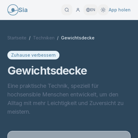
Sia
App holen
EN
Startseite
/
Techniken
/
Gewichtsdecke
Zuhause verbessern
Gewichtsdecke
Eine praktische Technik, speziell für
hochsensible Menschen entwickelt, um den
Alltag mit mehr Leichtigkeit und Zuversicht zu
meistern.