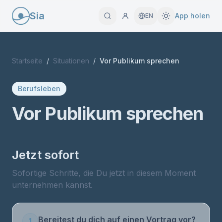
Sia
App holen
EN
Startseite
/
Situationen
/
Vor Publikum sprechen
Berufsleben
Vor Publikum sprechen
Jetzt sofort
Sofortige Schritte, die Du jetzt in diesem Moment
unternehmen kannst.
Bereitest du dich auf einen Vortrag vor?
1