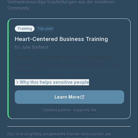
Vertrauenswürdige Empfehlungen aus der sensitiven
Community.
Training
Top pick
Heart-Centered Business Training
by
Julie Bjelland
A course designed for HSPs who want to build a
meaningful online business aligned with their values
and sensitivity.
Why this helps sensitive people
Learn More
Curated partner · supports Sia
Das sind sorgfältig ausgewählte Partner-Ressourcen, die