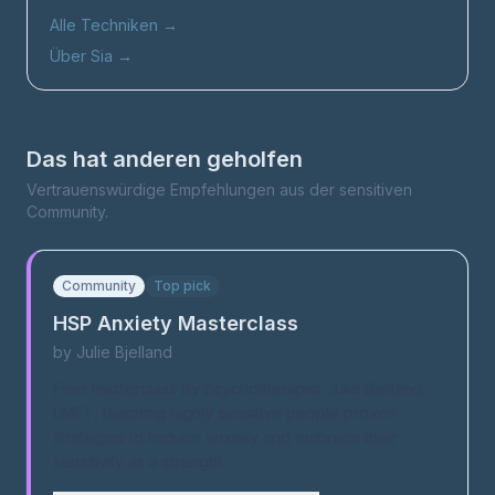
Alle Techniken
→
Über Sia
→
Das hat anderen geholfen
Vertrauenswürdige Empfehlungen aus der sensitiven
Community.
Community
Top pick
HSP Anxiety Masterclass
by
Julie Bjelland
Free masterclass by psychotherapist Julie Bjelland,
LMFT, teaching highly sensitive people proven
strategies to reduce anxiety and embrace their
sensitivity as a strength.