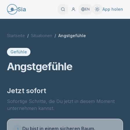
Sia
App holen
EN
Startseite
/
Situationen
/
Angstgefühle
Gefühle
Angstgefühle
Jetzt sofort
Sofortige Schritte, die Du jetzt in diesem Moment
unternehmen kannst.
Du bist in einem sicheren Raum.
1